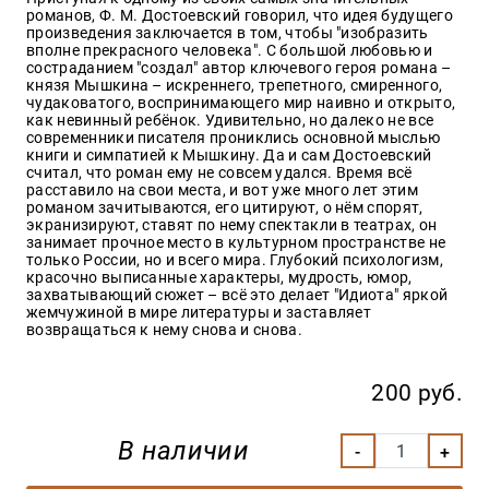
Закон
романов, Ф. М. Достоевский говорил, что идея будущего
произведения заключается в том, чтобы "изобразить
Красота
вполне прекрасного человека". С большой любовью и
и
состраданием "создал" автор ключевого героя романа –
здоровье
князя Мышкина – искреннего, трепетного, смиренного,
чудаковатого, воспринимающего мир наивно и открыто,
как невинный ребёнок. Удивительно, но далеко не все
современники писателя прониклись основной мыслью
книги и симпатией к Мышкину. Да и сам Достоевский
Оптовикам
считал, что роман ему не совсем удался. Время всё
расставило на свои места, и вот уже много лет этим
Авторам
романом зачитываются, его цитируют, о нём спорят,
экранизируют, ставят по нему спектакли в театрах, он
Контакты
занимает прочное место в культурном пространстве не
Мероприятия
только России, но и всего мира. Глубокий психологизм,
красочно выписанные характеры, мудрость, юмор,
захватывающий сюжет – всё это делает "Идиота" яркой
+7(499)
жемчужиной в мире литературы и заставляет
350-17-
возвращаться к нему снова и снова.
79
Москва
200 руб.
pochta@den-
magazin.ru
В наличии