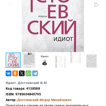
Проза
Тайное и
непознанное
Образ
жизни
Философия
Военная
история
Конспирология
Политика
Религия
Туризм
Идиот. Достоевский Ф.М.
Разное
Код товара: 4138588
Кухня,
ISBN: 9785604840795
гастрономия,
Автор:
Достоевский Федор Михайлович
кулинария
Приступая к одному из своих самых значительных