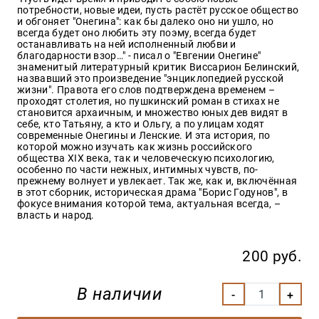
Закон
потребности, новые идеи, пусть растёт русское общество
и обгоняет "Онегина": как бы далеко оно ни ушло, но
Красота
всегда будет оно любить эту поэму, всегда будет
и
останавливать на ней исполненный любви и
здоровье
благодарности взор…" - писал о "Евгении Онегине"
знаменитый литературный критик Виссарион Белинский,
назвавший это произведение "энциклопедией русской
жизни". Правота его слов подтверждена временем –
проходят столетия, но пушкинский роман в стихах не
Оптовикам
становится архаичным, и множество юных дев видят в
себе, кто Татьяну, а кто и Ольгу, а по улицам ходят
Авторам
современные Онегины и Ленские. И эта история, по
которой можно изучать как жизнь российского
Контакты
общества XIX века, так и человеческую психологию,
Мероприятия
особенно по части нежных, интимных чувств, по-
прежнему волнует и увлекает. Так же, как и, включённая
в этот сборник, историческая драма "Борис Годунов", в
+7(499)
фокусе внимания которой тема, актуальная всегда, –
350-17-
власть и народ.
79
Москва
200 руб.
pochta@den-
magazin.ru
В наличии