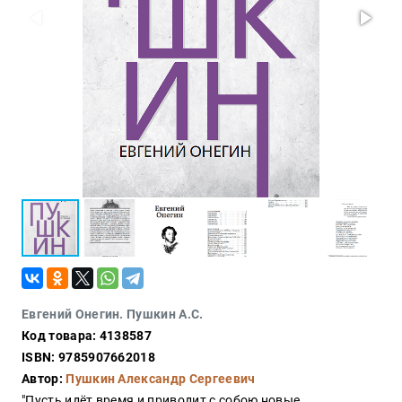
Проза
Тайное и
непознанное
Образ
жизни
Философия
Военная
история
Конспирология
Политика
Религия
Туризм
Евгений Онегин. Пушкин А.С.
Разное
Код товара: 4138587
Кухня,
ISBN: 9785907662018
гастрономия,
Автор:
Пушкин Александр Сергеевич
кулинария
"Пусть идёт время и приводит с собою новые