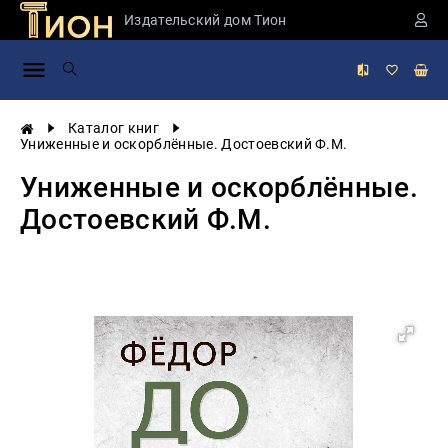
Издательский дом Тион
Занимательная
наука
История
Каталог книг
России
Униженные и оскорблённые. Достоевский Ф.М.
Мировая
Униженные и оскорблённые.
история
Достоевский Ф.М.
Экономика
Фантастика
и
приключения
Учебная
литература
Мир
будущего
Публицистика