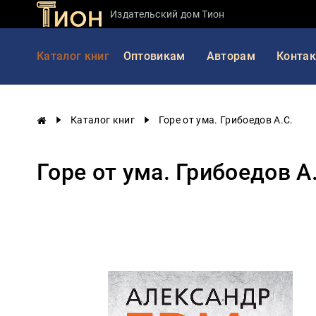
Издательский дом Тион
Занимательная
Каталог книг
Оптовикам
Авторам
Конта
наука
История
России
Каталог книг
Горе от ума. Грибоедов А.С.
Мировая
история
Горе от ума. Грибоедов А
Экономика
Фантастика
и
приключения
Учебная
литература
Мир
будущего