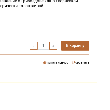
тавление о Грибоедове как о творческой
еерически талантливой.
В корзину
купить сейчас
сравнить