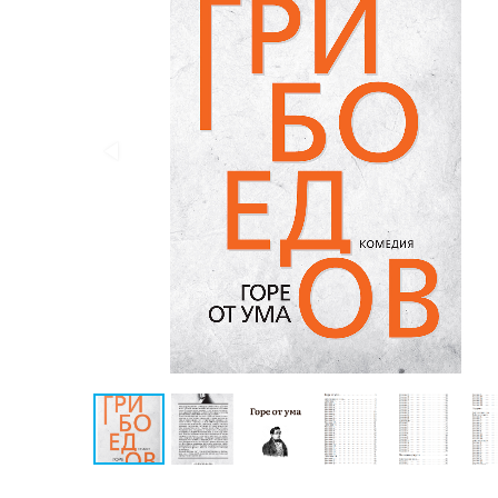
Публицистика
Проза
Тайное и
непознанное
Образ
жизни
Философия
Военная
история
Конспирология
Политика
Религия
Туризм