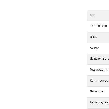
350-17-
79
Вес
Москва
Тип товара
pochta@den-
magazin.ru
ISBN
Автор
Издательст
Год издани
Количество
Переплет
Язык издан