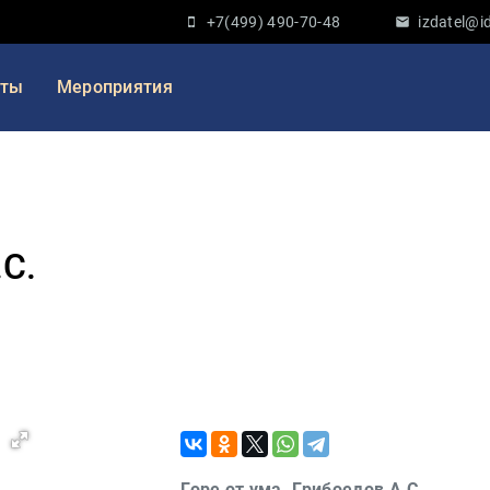
+7(499) 490-70-48
izdatel@id
кты
Мероприятия
.С.
Горе от ума. Грибоедов А.С.