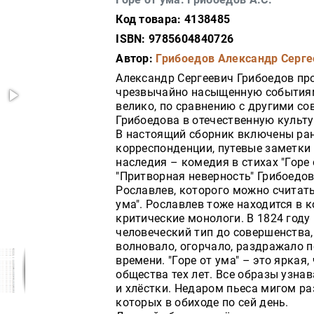
Код товара: 4138485
ISBN: 9785604840726
Автор:
Грибоедов Александр Серге
Александр Сергеевич Грибоедов про
чрезвычайно насыщенную событиями
велико, по сравнению с другими с
Грибоедова в отечественную культу
В настоящий сборник включены ранн
корреспонденции, путевые заметки 
наследия – комедия в стихах "Горе 
"Притворная неверность" Грибоедо
Рославлев, которого можно считать
ума". Рославлев тоже находится в 
критические монологи. В 1824 году
человеческий тип до совершенства, 
волновало, огорчало, раздражало 
времени. "Горе от ума" – это яркая
общества тех лет. Все образы узна
и хлёстки. Недаром пьеса мигом ра
которых в обиходе по сей день.