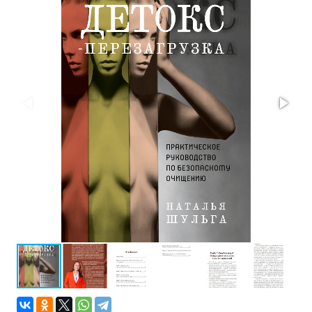
Проза
Тайное и
непознанное
Образ
жизни
Философия
Военная
история
Конспирология
Политика
Религия
Туризм
Разное
Кухня,
гастрономия,
кулинария