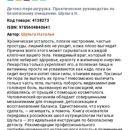
Закон
Детокс-перезагрузка. Практическое руководство по
Красота
безопасному очищению. Шульга Н.
и
Код товара: 4138273
здоровье
ISBN: 9785604840641
Автор:
Шульга Наталья
Хроническая усталость, плохое настроение, частые
Оптовикам
простуды, лишний вес не уходит, кожа плохо выглядит.
Причина всего этого может скрываться в каждой
Авторам
клеточке вашего тела. Невидимый враг, который по
капле забирает здоровье, красоту и жизненную энергию.
Контакты
Лекарства только укрепляют его, а полезная пища и
Мероприятия
витамины просто не усваиваются как надо, пока он
сидит внутри и копит свои силы, отнимая ваши. Токсины!
Не пора ли выгнать их прочь? Невозможно вылечить
+7(499)
только часть тела, пытаясь побороть медикаментами
350-17-
головную боль, вызванную интоксикацией, или
79
избавляясь от прыщей с помощью косметолога.
Человеческий организм обладает совершенными
механизмами для очищения, детоксикации и
Москва
восстановления баланса. Единственное, что нужно
сделать, — не мешать, а помочь. Книга основателя
pochta@den-
передовых российских школ нутрициологии Натальи
magazin.ru
Шульга — это идеальная инструкция по безопасному
детоксу. Рекомендации профессионального
сертифицированного нутрициолога просты в применении