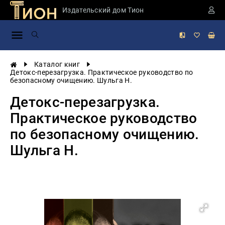
Издательский дом Тион
Занимательная
наука
История
Каталог книг
России
Детокс-перезагрузка. Практическое руководство по
безопасному очищению. Шульга Н.
Мировая
история
Детокс-перезагрузка.
Экономика
Практическое руководство
Фантастика
по безопасному очищению.
и
приключения
Шульга Н.
Учебная
литература
Мир
будущего
Публицистика