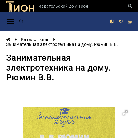
Издательский дом Тион
Занимательная
наука
История
Каталог книг
России
Занимательная электротехника на дому. Рюмин В.В.
Мировая
Занимательная
история
электротехника на дому.
Экономика
Рюмин В.В.
Фантастика
и
приключения
Учебная
литература
Мир
будущего
Публицистика