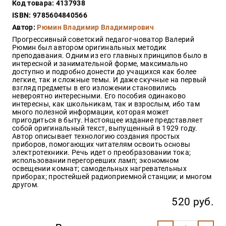
Код товара: 4137938
Закон
ISBN: 9785604840566
Красота
Автор:
Рюмин Владимир Владимирович
и
здоровье
Прогрессивный советский педагог-новатор Валерий
Рюмин был автором оригинальных методик
преподавания. Одним из его главных принципов было в
интересной и занимательной форме, максимально
доступно и подробно донести до учащихся как более
Оптовикам
легкие, так и сложные темы. И даже скучные на первый
взгляд предметы в его изложении становились
Авторам
невероятно интересными. Его пособия одинаково
интересны, как школьникам, так и взрослым, ибо там
Контакты
много полезной информации, которая может
Мероприятия
пригодиться в быту. Настоящее издание представляет
собой оригинальный текст, выпущенный в 1929 году.
Автор описывает технологию создания простых
+7(499)
приборов, помогающих читателям освоить основы
350-17-
электротехники. Речь идет о преобразовании тока;
79
использовании перегоревших ламп; экономном
освещении комнат; самодельных нагревательных
приборах; простейшей радиоприемной станции; и многом
Москва
другом.
pochta@den-
520 руб.
magazin.ru