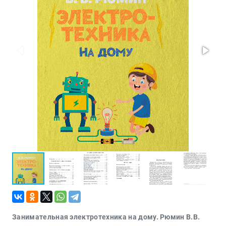
Проза
Тайное и
непознанное
Образ
жизни
Философия
Военная
история
Конспирология
Политика
Религия
Туризм
Разное
Кухня,
гастрономия,
кулинария
Занимательная электротехника на дому. Рюмин В.В.