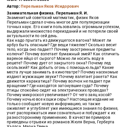
Закон
Автор:
Перельман Яков Исидорович
Красота
Занимательная физика. Перельман Я. И.
и
Знаменитый советский математик, физик Яков
здоровье
Перельман сделал очень многое для популяризации
точных наук. Его книги пользовались огромным успехом,
выдержали множество переизданий и не потеряли своей
актуальности по сей день.
Как надо прыгать из движущегося вагона? Может ли
Оптовикам
арбуз быть опасным? Где вещи тяжелее? Сколько весит
тело, когда оно падает? Почему заостренные предметы
Авторам
колючи? Почему взлетает бумажный змей? Как отличить
вареное яйцо от сырого? Можно ли носить воду в
Контакты
решете? Почему дует от закрытого окна? Почему лед
Мероприятия
скользкий? Как добыть огонь с помощью льда? Какие
места лучше занимать в кинотеатре? Почему насекомые
издают жужжащие звуки? Почему взлетает ракета? Как
+7(499)
движется каракатица? Почему волчок не падает при
350-17-
вращении? Где находятся затонувшие суда? Почему
79
птицы спокойно сидят на электрических проводах?
Почему микроскоп увеличивает? От чего заяц косой?
Почему ночью все кошки серы? Настоящее издание не
Москва
только сообщает новую информацию, но также
оживляет и углубляет уже имеющиеся знания по физике,
pochta@den-
учит распоряжаться ими сознательно и побуждает к их
magazin.ru
разностороннему применению. В качестве примеров
приведены отрывки из романов Жюля Верна, Герберта
Уэллса, Марка Твена.