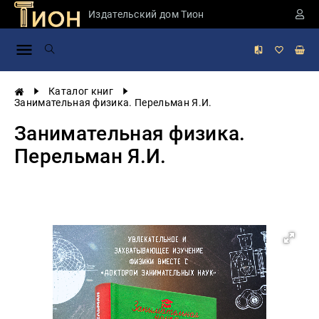
Издательский дом Тион
Занимательная
наука
История
Каталог книг
России
Занимательная физика. Перельман Я.И.
Мировая
Занимательная физика.
история
Перельман Я.И.
Экономика
Фантастика
и
приключения
Учебная
литература
Мир
будущего
Публицистика