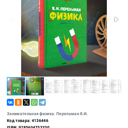
Проза
Тайное и
непознанное
Образ
жизни
Философия
Военная
история
Конспирология
Политика
Религия
Туризм
Разное
Кухня,
Занимательная физика. Перельман Я.И.
гастрономия,
Код товара: 4136446
кулинария
ISBN: 9785604753330