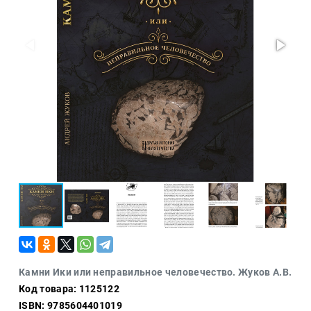
Проза
Тайное и
непознанное
Образ
жизни
Философия
Военная
история
Конспирология
Политика
Религия
Туризм
Разное
Кухня,
Камни Ики или неправильное человечество. Жуков А.В.
гастрономия,
Код товара: 1125122
кулинария
ISBN: 9785604401019