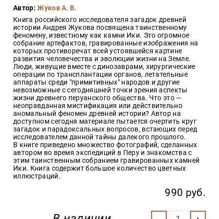
Закон
Автор:
Жуков А. В.
Книга российского исследователя загадок древней
Красота
истории Андрея Жукова посвящена таинственному
и
феномену, известному как камни Ики. Это огромное
здоровье
собрание артефактов, гравированные изображения на
которых противоречат всей устоявшейся картине
развития человечества и эволюции жизни на Земле.
Люди, живущие вместе с динозаврами, хирургические
Оптовикам
операции по трансплантации органов, летательные
аппараты среди "примитивных" народов и другие
Авторам
невозможные с сегодняшней точки зрения аспекты
жизни древнего перуанского общества. Что это —
Контакты
неоправданная мистификация или действительно
аномальный феномен древней истории? Автор на
Мероприятия
доступном сегодня материале пытается очертить круг
загадок и парадоксальных вопросов, встающих перед
исследователем данной тайны далекого прошлого.
+7(499)
В книге приведено множество фотографий, сделанных
350-17-
автором во время экспедиций в Перу и знакомства с
79
этим таинственным собранием гравированных камней
Ики. Книга содержит большое количество цветных
Москва
иллюстраций.
pochta@den-
990 руб.
magazin.ru
В наличии