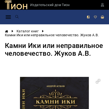
Издательский дом Тион
Занимательная
наука
История
Каталог книг
России
Камни Ики или неправильное человечество. Жуков А.В.
Мировая
Камни Ики или неправильное
история
человечество. Жуков А.В.
Экономика
Фантастика
и
приключения
Учебная
литература
Мир
будущего
Публицистика