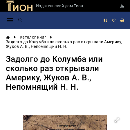
Издательский дом Тион
Занимательная
наука
История
Каталог книг
России
Задолго до Колумба или сколько раз открывали Америку,
Жуков А. В., Непомнящий Н. Н.
Мировая
история
Задолго до Колумба или
Экономика
сколько раз открывали
Фантастика
Америку, Жуков А. В.,
и
приключения
Непомнящий Н. Н.
Учебная
литература
Мир
будущего
Публицистика