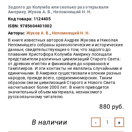
Закон
Задолго до Колумба или сколько раз открывали
Америку, Жуков А. В., Непомнящий Н. Н.
Красота
и
Код товара: 1124405
здоровье
ISBN: 9785604401002
Авторы:
Жуков А. В.
,
Непомнящий Н. Н.
В книге известных авторов Андрея Жукова и Николая
Оптовикам
Непомнящего собраны археологические и исторические
данные, свидетельствующие о том, что задолго до
Авторам
плавания Христофора Колумба Америку посещали
представители различных цивилизаций Старого Света:
Контакты
от древних египтян и финикийцев до норманнов и
тамплиеров. И эти контакты не являлись случайными и
Мероприятия
единичными. В Америке существовали колонии разных
народов, прежде всего, средиземноморских. Таким
образом связи цивилизаций Старого и Нового Света
+7(499)
насчитывают более 2000 лет. В книге приводится
350-17-
значительный объем материала, незнакомого
79
русскоязычному читателю.
Москва
880 руб.
pochta@den-
magazin.ru
В наличии