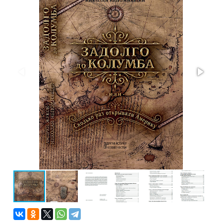
Проза
Тайное и
непознанное
Образ
жизни
Философия
Военная
история
Конспирология
Политика
Религия
Туризм
Разное
Кухня,
гастрономия,
кулинария