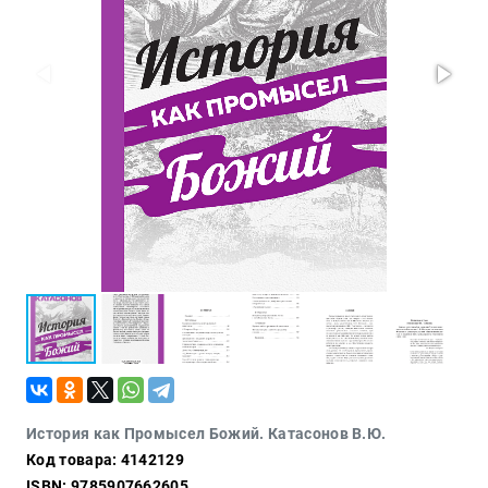
Проза
Тайное и
непознанное
Образ
жизни
Философия
Военная
история
Конспирология
Политика
Религия
Туризм
Разное
Кухня,
История как Промысел Божий. Катасонов В.Ю.
гастрономия,
Код товара: 4142129
кулинария
ISBN: 9785907662605