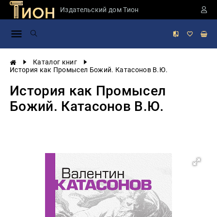
Издательский дом Тион
Занимательная
наука
История
Каталог книг
России
История как Промысел Божий. Катасонов В.Ю.
Мировая
История как Промысел
история
Божий. Катасонов В.Ю.
Экономика
Фантастика
и
приключения
Учебная
литература
Мир
будущего
Публицистика