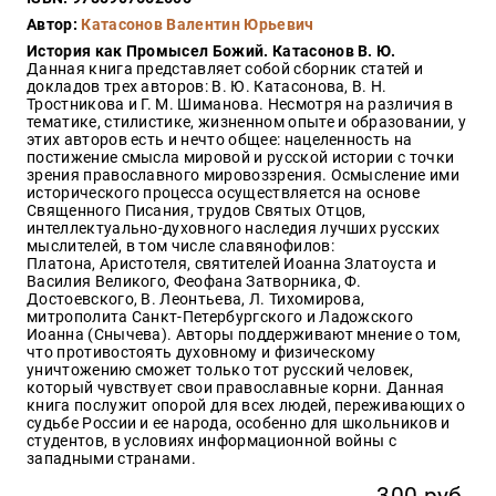
Закон
Автор:
Катасонов Валентин Юрьевич
Красота
История как Промысел Божий. Катасонов В. Ю.
и
Данная книга представляет собой сборник статей и
здоровье
докладов трех авторов: В. Ю. Катасонова, В. Н.
Тростникова и Г. М. Шиманова. Несмотря на различия в
тематике, стилистике, жизненном опыте и образовании, у
этих авторов есть и нечто общее: нацеленность на
постижение смысла мировой и русской истории с точки
Оптовикам
зрения православного мировоззрения. Осмысление ими
исторического процесса осуществляется на основе
Авторам
Священного Писания, трудов Святых Отцов,
интеллектуально-духовного наследия лучших русских
Контакты
мыслителей, в том числе славянофилов:
Мероприятия
Платона, Аристотеля, святителей Иоанна Златоуста и
Василия Великого, Феофана Затворника, Ф.
Достоевского, В. Леонтьева, Л. Тихомирова,
+7(499)
митрополита Санкт-Петербургского и Ладожского
350-17-
Иоанна (Снычева). Авторы поддерживают мнение о том,
79
что противостоять духовному и физическому
уничтожению сможет только тот русский человек,
который чувствует свои православные корни. Данная
Москва
книга послужит опорой для всех людей, переживающих о
судьбе России и ее народа, особенно для школьников и
pochta@den-
студентов, в условиях информационной войны с
magazin.ru
западными странами.