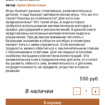
Закон
Автор:
Аренс Вильгельм
Красота
Игры бывают разные: спортивные, развлекательные,
и
детские. А еще бывают математические игры. Что же это
здоровье
такое? Каковы их особенности? Для кого они
предназначены? Это такие игры, в ходе которых
требуется использование математических методов и
правил, рассуждений и умозаключений. В данной книге
представлены несложные математические задачи и
Оптовикам
упражнения. При должном внимании читатель с
базовыми знаниями в области алгебры и геометрии
Авторам
сможет легко с ними справиться. Если возникнут
трудности, можно обратиться к заключительным главам
Контакты
с пояснениями и ответами. Для наглядности пособие
Мероприятия
снабжено большим количеством иллюстраций. Эта
занимательная книга предназначена для всех, кто хотел
бы развить гибкость ума, внимательность к деталям,
+7(499)
сосредоточенность на предмете, упорство в поиске
350-17-
решения.
79
550 руб.
Москва
В наличии
pochta@den-
magazin.ru
В корзину