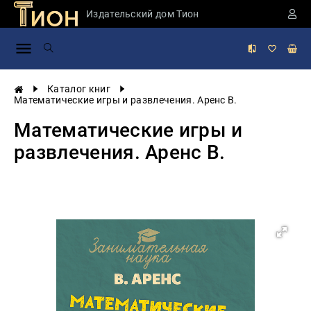
Издательский дом Тион
Занимательная
наука
История
Каталог книг
России
Математические игры и развлечения. Аренс В.
Мировая
Математические игры и
история
развлечения. Аренс В.
Экономика
Фантастика
и
приключения
Учебная
литература
Мир
будущего
Публицистика