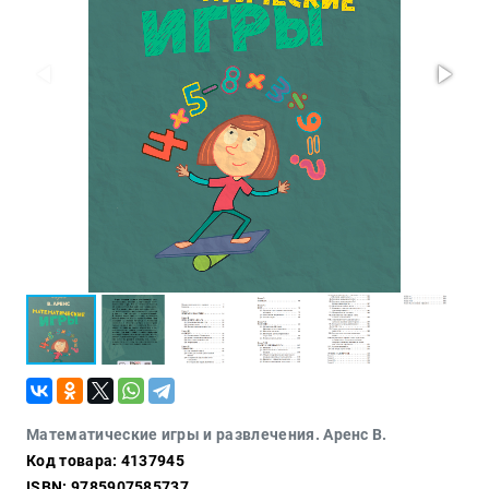
Проза
Тайное и
непознанное
Образ
жизни
Философия
Военная
история
Конспирология
Политика
Религия
Туризм
Разное
Кухня,
Математические игры и развлечения. Аренс В.
гастрономия,
Код товара: 4137945
кулинария
ISBN: 9785907585737