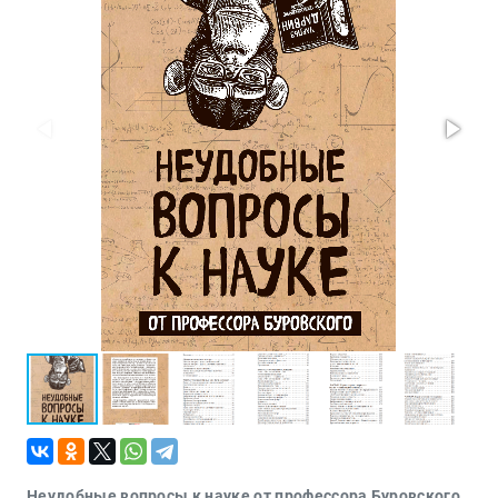
Проза
Тайное и
непознанное
Образ
жизни
Философия
Военная
история
Конспирология
Политика
Религия
Туризм
Разное
Кухня,
гастрономия,
кулинария
Неудобные вопросы к науке от профессора Буровского.