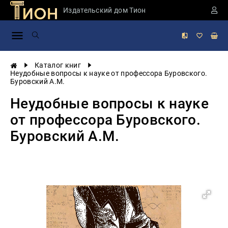
Издательский дом Тион
Занимательная
наука
История
Каталог книг
России
Неудобные вопросы к науке от профессора Буровского.
Буровский А.М.
Мировая
история
Неудобные вопросы к науке
Экономика
от профессора Буровского.
Фантастика
Буровский А.М.
и
приключения
Учебная
литература
Мир
будущего
Публицистика