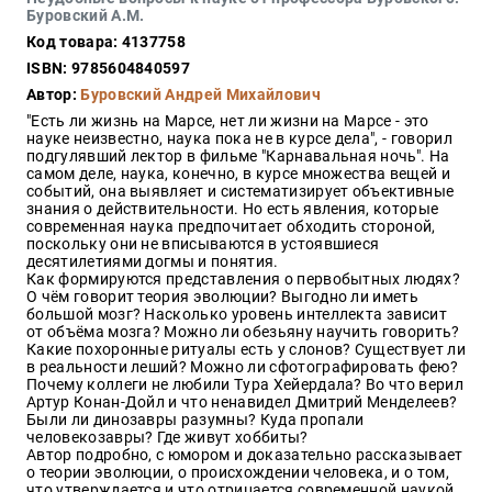
Закон
Буровский А.М.
Код товара: 4137758
Красота
и
ISBN: 9785604840597
здоровье
Автор:
Буровский Андрей Михайлович
"Есть ли жизнь на Марсе, нет ли жизни на Марсе - это
науке неизвестно, наука пока не в курсе дела", - говорил
подгулявший лектор в фильме "Карнавальная ночь". На
Оптовикам
самом деле, наука, конечно, в курсе множества вещей и
событий, она выявляет и систематизирует объективные
Авторам
знания о действительности. Но есть явления, которые
современная наука предпочитает обходить стороной,
Контакты
поскольку они не вписываются в устоявшиеся
Мероприятия
десятилетиями догмы и понятия.
Как формируются представления о первобытных людях?
О чём говорит теория эволюции? Выгодно ли иметь
+7(499)
большой мозг? Насколько уровень интеллекта зависит
350-17-
от объёма мозга? Можно ли обезьяну научить говорить?
79
Какие похоронные ритуалы есть у слонов? Существует ли
в реальности леший? Можно ли сфотографировать фею?
Почему коллеги не любили Тура Хейердала? Во что верил
Москва
Артур Конан-Дойл и что ненавидел Дмитрий Менделеев?
Были ли динозавры разумны? Куда пропали
pochta@den-
человекозавры? Где живут хоббиты?
magazin.ru
Автор подробно, с юмором и доказательно рассказывает
о теории эволюции, о происхождении человека, и о том,
что утверждается и что отрицается современной наукой.