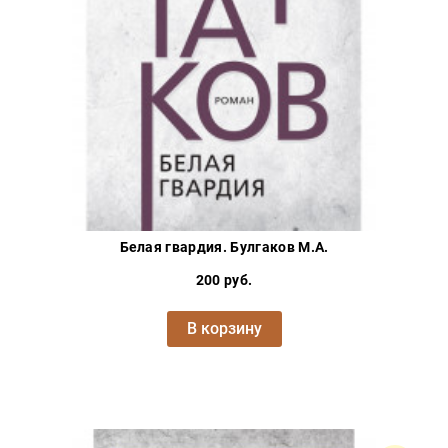
Проза
Тайное и
непознанное
Образ
жизни
Философия
Военная
история
Конспирология
Белая гвардия. Булгаков М.А.
Политика
200 руб.
Религия
Туризм
В корзину
Разное
Кухня,
гастрономия,
кулинария