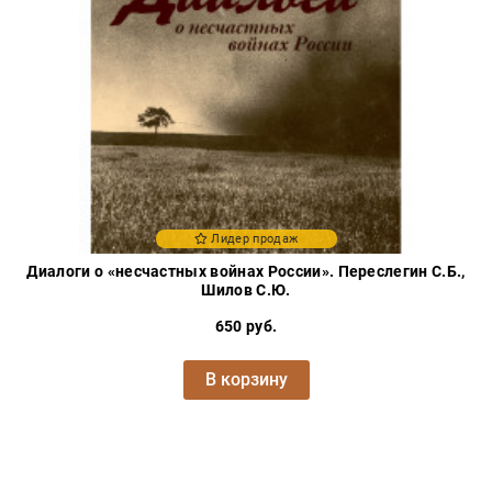
Проза
Тайное и
непознанное
Образ
жизни
Философия
Военная
история
Лидер продаж
Конспирология
Диалоги о «несчастных войнах России». Переслегин С.Б.,
Политика
Шилов С.Ю.
Религия
650 руб.
Туризм
В корзину
Разное
Кухня,
гастрономия,
кулинария