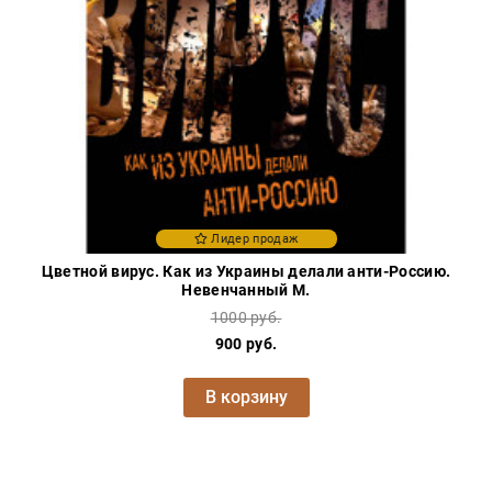
Проза
Тайное и
непознанное
Образ
жизни
Философия
Военная
история
Лидер продаж
Конспирология
Цветной вирус. Как из Украины делали анти-Россию.
Политика
Невенчанный М.
Религия
1000 руб.
900 руб.
Туризм
Разное
В корзину
Кухня,
гастрономия,
кулинария