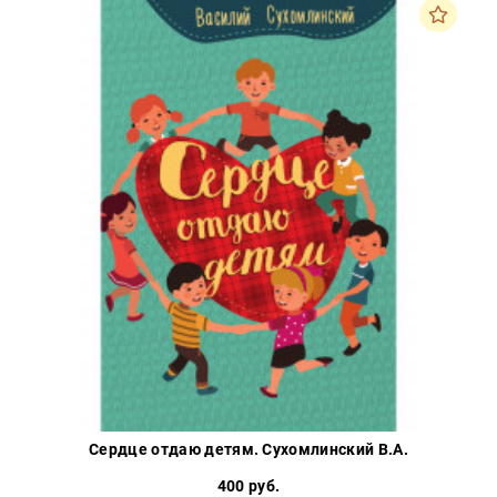
Закон
Красота
и
здоровье
Оптовикам
Авторам
Контакты
Мероприятия
+7(499)
350-17-
79
Москва
pochta@den-
Сердце отдаю детям. Сухомлинский В.А.
magazin.ru
400 руб.