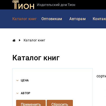
Издательский дом Тион
ЦЕНА
Занимательная
Каталог книг
Оптовикам
Авторам
Конта
наука
АВТОР
История
России
Применить
Сбросить
Каталог книг
Мировая
история
Каталог книг
Экономика
Фантастика
и
приключения
сорт
ЦЕНА
Учебная
литература
АВТОР
Мир
будущего
Применить
Сбросить