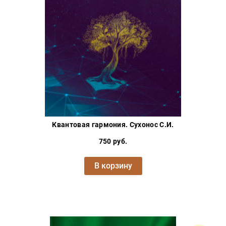
Проза
Тайное и
непознанное
Образ
жизни
Философия
Военная
история
Конспирология
Квантовая гармония. Сухонос С.И.
Политика
750 руб.
Религия
Туризм
В корзину
Разное
Кухня,
гастрономия,
кулинария