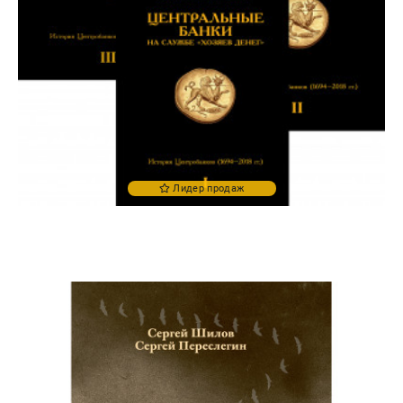
Проза
Тайное и
непознанное
Образ
жизни
Философия
Военная
история
Лидер продаж
Конспирология
Политика
Религия
Туризм
Разное
Кухня,
гастрономия,
кулинария