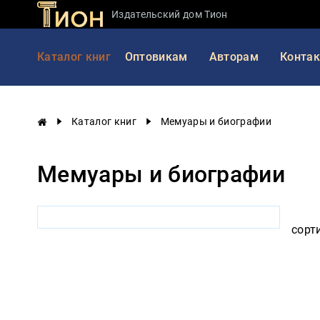
Издательский дом Тион
Занимательная
Каталог книг
Оптовикам
Авторам
Конта
наука
История
России
Каталог книг
Мемуары и биографии
Мировая
история
Мемуары и биографии
Экономика
Фантастика
и
приключения
сорт
Учебная
литература
Мир
будущего