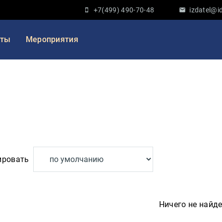
+7(499) 490-70-48
izdatel@id
кты
Мероприятия
ировать
Ничего не найд