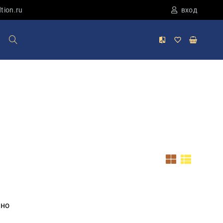
tion.ru
вход
ено