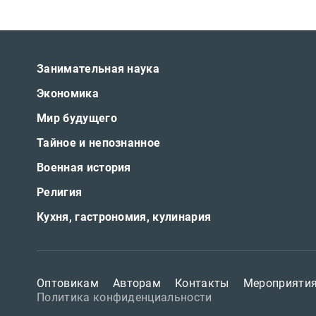
Публицистика
Проза
Занимательная наука
Тайное и
непознанное
Экономика
Образ
Мир будущего
жизни
Тайное и непознанное
Философия
Военная история
Военная
Религия
история
Кухня, гастрономия, кулинария
Конспирология
Политика
Религия
Оптовикам
Авторам
Контакты
Мероприяти
Политика конфиденциальности
Туризм