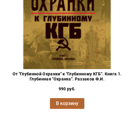
Проза
Тайное и
непознанное
Образ
жизни
Философия
Военная
история
Конспирология
От "Глубинной Охранки" к "Глубинному КГБ". Книга 1.
Политика
Глубинная "Охранка". Раззаков Ф.И.
Религия
990 руб.
Туризм
В корзину
Разное
Кухня,
гастрономия,
кулинария